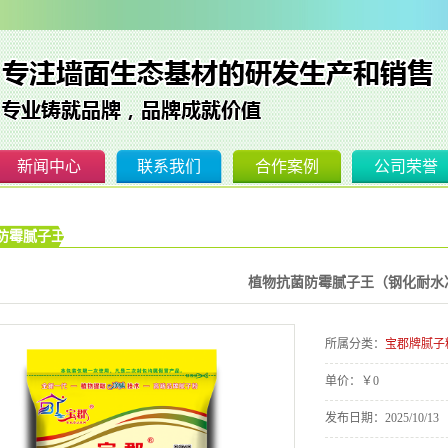
新闻中心
联系我们
合作案例
公司荣誉
子粉
公司新闻
防霉腻子王（钢化耐水净味型）
子粉
腻子粉新闻
子粉
腻子粉知识
植物抗菌防霉腻子王（钢化耐水
子粉
水性涂料知识
所属分类：
宝郡牌腻子
子粉
成交记录
单价：
￥0
裂砂浆
发布日期：
2025/10/13
漆