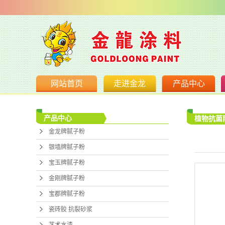
网站首页
走进金龙
产品中心
公司简介
金龙牌腻
产品中心
植物抗菌
营业执照
银墙牌腻
金龙牌腻子粉
宝玉牌腻
银墙牌腻子粉
金刚牌腻
宝玉牌腻子粉
金刚牌腻子粉
宝郡牌腻
宝郡牌腻子粉
瓷砖胶 抗
瓷砖胶 抗裂砂浆
艺术水
艺术水漆