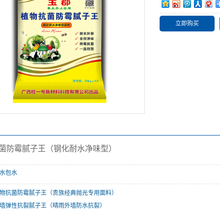
料
立即购买
子粉
菌防霉腻子王（钢化耐水净味型）
水包水
物抗菌防霉腻子王（贵族经典抛光专用面料）
墙弹性抗裂腻子王（晴雨外墙防水抗裂）