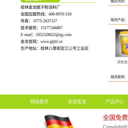
最近浏览：
桂林金龙腻子粉涂料厂
全国加盟热线：400-8976-518
相关产品：
传真： 0773-2637127
技术服务：15177346887
E-mail：1052328622@qq.com
金龙官网
：www.gljltl.cn
生产地址：桂林八里街定江三号工业区
清新居
相关新闻：
网站首页
走进金龙
产品中心
全国免费服务
Copyrig