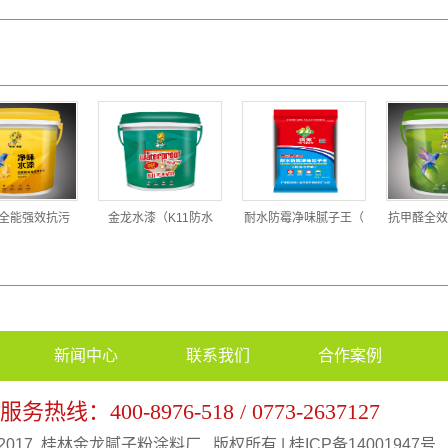
全能强效抗污
金龙水漆（K11防水
耐水防霉净味腻子王（
抗甲醛全效
新闻中心
联系我们
合作案例
热线：400-8976-518 / 0773-2637127
ht@2017 桂林金龙腻子粉涂料厂 版权所有 |
桂ICP备14001947号