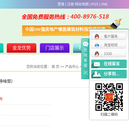
登录
|
注册
网站地图
|
RSS
|
XML
中国500强房地产墙面建筑材料指定供应商
客户服务
淘宝旺旺
金龙优势
门店展示
社区服务
在
2335
线
客
在线留言
服
您的当前位置：
首 页
>>
产品中心
>>
宝郡牌腻子粉
分享到...
净味型）
粉
扫描二维码