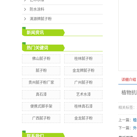
防水涂
防水涂料
漓源牌腻
漓源牌腻子粉
新闻资讯
热门关键词
佛山腻子粉
桂林腻子粉
腻子粉
金龙牌腻子粉
详细介绍
贵州腻子粉厂家
广州腻子粉
植物抗
真石漆
艺术水漆
便携式脚手架
桂林真石漆
相关标签：
广西腻子粉
金龙腻子粉
上一篇：
植
下一篇：
外
联系我们