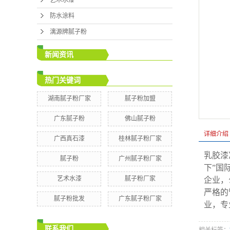
防水涂
防水涂料
漓源牌腻
漓源牌腻子粉
新闻资讯
热门关键词
湖南腻子粉厂家
腻子粉加盟
广东腻子粉
佛山腻子粉
详细介绍
广西真石漆
桂林腻子粉厂家
乳胶漆
腻子粉
广州腻子粉厂家
下”国
艺术水漆
腻子粉厂家
企业，
严格的
腻子粉批发
广东腻子粉厂家
业，专
联系我们
相关标签：