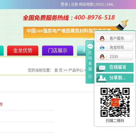
登录
|
注册
网站地图
|
RSS
|
XML
中国500强房地产墙面建筑材料指定供应商
客户服务
淘宝旺旺
金龙优势
门店展示
社区服务
在
2335
线
客
在线留言
服
您的当前位置：
首 页
>>
产品中心
>>
银墙牌腻子粉
分享到...
粉
扫描二维码