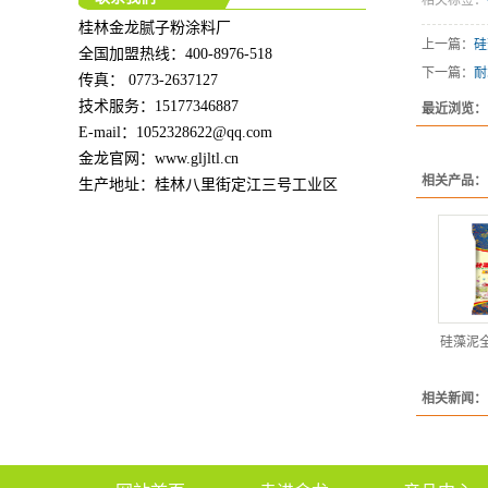
桂林金龙腻子粉涂料厂
上一篇：
硅
全国加盟热线：400-8976-518
下一篇：
耐
传真： 0773-2637127
技术服务：15177346887
最近浏览：
E-mail：1052328622@qq.com
金龙官网
：www.gljltl.cn
相关产品：
生产地址：桂林八里街定江三号工业区
硅藻泥
相关新闻：