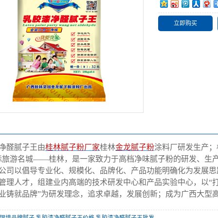
料
立即购买
子粉
净醛腻子王由
桂林腻子粉厂家
桂林
金龙腻子粉
涂料厂研发生产；
际旅游名城——桂林，是一家致力于高档净味腻子粉的研发、生
公司以倡导专业化、规模化、品牌化、产品功能明确化为发展思
管理人才，组建业内高端的技术研发中心和产品实验中心，以“打
业铸就品牌”为研发理念，追求卓越，发展创新；成为广西大型
银墙品牌腻子
,
乳胶漆净醛腻子王价格
,
乳胶漆净醛腻子王批发