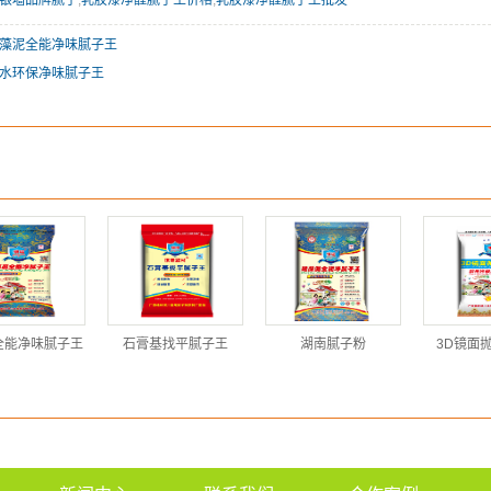
藻泥全能净味腻子王
水环保净味腻子王
全能净味腻子王
石膏基找平腻子王
湖南腻子粉
3D镜面