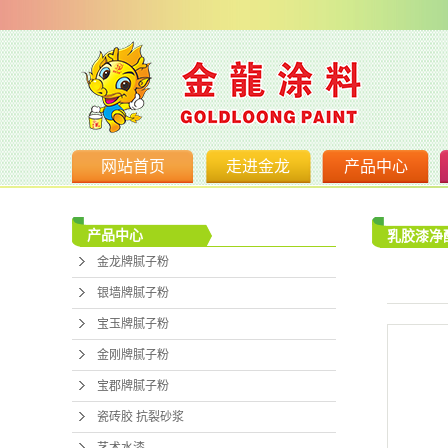
网站首页
走进金龙
产品中心
公司简介
金龙牌腻
产品中心
乳胶漆净
营业执照
银墙牌腻
金龙牌腻子粉
宝玉牌腻
银墙牌腻子粉
金刚牌腻
宝玉牌腻子粉
金刚牌腻子粉
宝郡牌腻
宝郡牌腻子粉
瓷砖胶 抗
瓷砖胶 抗裂砂浆
艺术水
艺术水漆