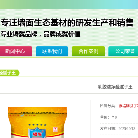
新闻中心
联系我们
合作案例
公司荣誉
子粉
公司新闻
醛腻子王
子粉
腻子粉新闻
子粉
腻子粉知识
乳胶漆净醛腻子王
子粉
水性涂料知识
所属分类：
银墙牌腻子
子粉
成交记录
单价：
￥0
裂砂浆
发布日期：
2025/10/13
漆