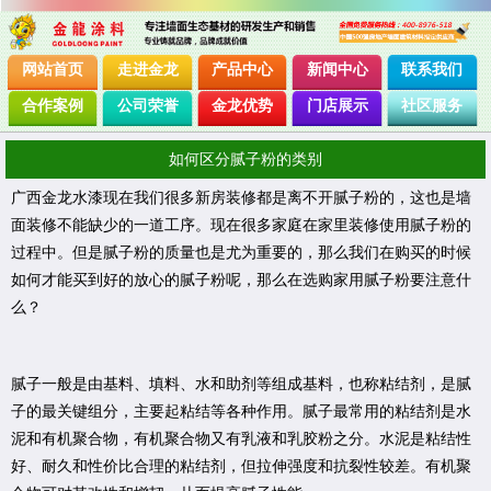
网站首页
走进金龙
产品中心
新闻中心
联系我们
合作案例
公司荣誉
金龙优势
门店展示
社区服务
如何区分腻子粉的类别
广西金龙水漆现在我们很多新房装修都是离不开腻子粉的，这也是墙
面装修不能缺少的一道工序。现在很多家庭在家里装修使用腻子粉的
过程中。但是腻子粉的质量也是尤为重要的，那么我们在购买的时候
如何才能买到好的放心的腻子粉呢，那么在选购家用腻子粉要注意什
么？
腻子一般是由基料、填料、水和助剂等组成基料，也称粘结剂，是腻
子的最关键组分，主要起粘结等各种作用。腻子最常用的粘结剂是水
泥和有机聚合物，有机聚合物又有乳液和乳胶粉之分。水泥是粘结性
好、耐久和性价比合理的粘结剂，但拉伸强度和抗裂性较差。有机聚